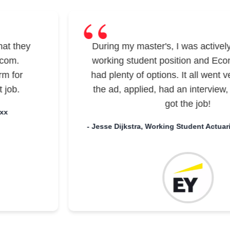
werkervaring binnen of buiten consulting
op zak. De Consultants hebben
bovengemiddelde studieresultaten,
aantoonbare analytische vaardigheden en
t they
During my master's, I was actively l
relevante werkervaring/extracurriculaire
om.
working student position and Econ
activiteiten. Bij Argon & Co zijn we opzoek
m for
had plenty of options. It all went ver
naar Strategie Consultants die goed in het
ob.
the ad, applied, had an interview, 
team passen. Consultants bij Argon & Co
zijn enthousiast, proactief, leergierig en
got the job!
x
gedreven. Je zou passen in ons team als
- Jesse Dijkstra, Working Student Actuaria
je daarnaast ook: een brede interesse
hebt in allerlei sectoren en onderwerpen
en vindt...