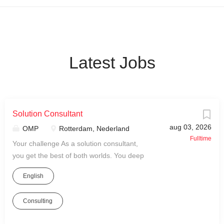
Latest Jobs
Solution Consultant
aug 03, 2026
OMP
Rotterdam, Nederland
Fulltime
Your challenge As a solution consultant,
you get the best of both worlds. You deep
dive into one of our industry-specific
English
solutions to improve our OMP software
solution and enrich its functionality. You
Consulting
gather input about our customer’s needs
and support the project team in