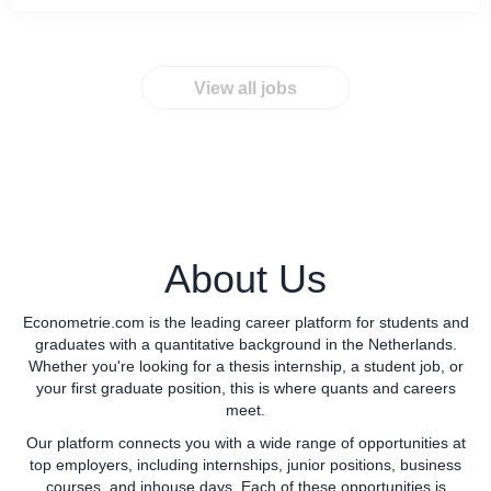
Rituals, Renault, Jumbo, Save The
van maandelijkse KPI- en financial
Children en Zeeman. Wat je gaat doen Je
management rapportages, tot het
opdracht bepalen we samen, maar de
analyseren, opstellen en beoordelen van
View all jobs
kern ligt op het terrein van causal
businesscases, verbeterprocessen en
machine learning: Double ML-pipelines
overnamemogelijkheden. Naast onze
valideren en uitbreiden, incrementality
betrokkenheid bij de...
tests helpen ontwerpen (geo-based DiD,
holdout-groepen) en de kloof dichten
tussen wat MMM/MTA-modellen laten
zien en wat een gecontroleerd experiment
About Us
daadwerkelijk bewijst. En ondertussen
gebruiken wij Claude Code om alles nog
Econometrie.com is the leading career platform for students and
een stukje sneller en beter te kunnen
graduates with a quantitative background in the Netherlands.
bouwen. Je thesisopdracht is vaak direct
Whether you're looking for a thesis internship, a student job, or
input op proposities die wij
your first graduate position, this is where quants and careers
(door)ontwikkelen voor klanten. Jouw
meet.
werk gaat dus daadwerkelijk gebruikt
Our platform connects you with a wide range of opportunities at
worden. Wij regelen een...
top employers, including internships, junior positions, business
courses, and inhouse days. Each of these opportunities is