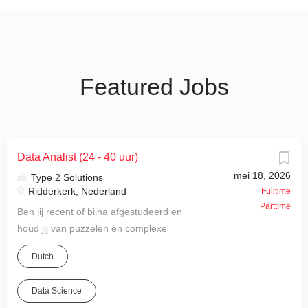
Featured Jobs
Data Analist (24 - 40 uur)
mei 18, 2026
Type 2 Solutions
Ridderkerk, Nederland
Fulltime
Parttime
Ben jij recent of bijna afgestudeerd en
houd jij van puzzelen en complexe
vraagstukken? Voor de versterking van
Dutch
ons team zoeken wij een Junior Data
Analist ! Als Data Analist bij Type 2
Data Science
Solutions houd je je bezig met