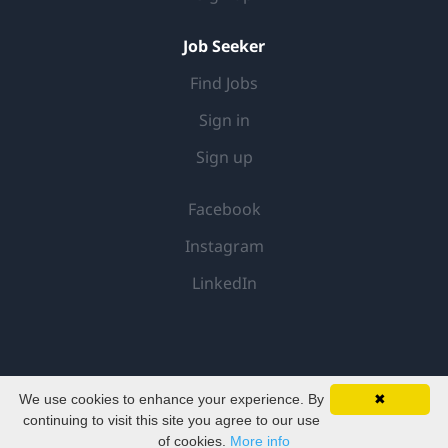
een korte motivatie met je CV en
cijferlijsten (VWO, Bachelor en Master)
Job Seeker
naar
recruitment@riverwise.nl
Find Jobs
Sign in
Sign up
Facebook
Instagram
LinkedIn
We use cookies to enhance your experience. By
✖
© 2026
FAECTOR
continuing to visit this site you agree to our use
of cookies.
More info