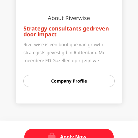
About Riverwise
Strategy consultants gedreven
door impact
Riverwise is een boutique van growth
strategists gevestigd in Rotterdam. Met
meerdere FD Gazellen op rij zijn we
uitgegroeid tot gerenommeerde naam in
meerdere sectoren. Wat ons bindt is een
Company Profile
drive voor top-line impact. We
identificeren kansen en brengen bedrijven
tot nieuwe groei. We blijven betrokken en
laten niet los tot advies ook praktijk is
geworden.
Wat ons daarin kenmerkt is een nuchtere
en confronterende aanpak. Het eerlijke
Apply Now