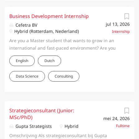
Business Development Internship
jul 13, 2026
Cefetra BV
Hybrid (Rotterdam, Nederland)
Internship
Are you a Master student that wants to grow in an
international and fast-paced environment? Are you
looking for an assignment to develop a strategic
English
Dutch
advice to top management on a new business -
product, market or service? Then the internship
Data Science
Consulting
Cefetra might be the fit for you! Who we are The
Cefetra Group consists of various agricultural and
food ingredients trading and supply chain
management companies, with leading brands within
the ingredients business. Collectively we employ over
Strategieconsultant (Junior:
700+ people across 35 offices in 20 countries around
MSc/PhD)
mei 24, 2026
the world. We work closely together to guarantee the
Gupta Strategists
Hybrid
Fulltime
best possible service to our customers. We develop
Omschrijving Als strategieconsultant bij Gupta
supply chains with suppliers and create value by