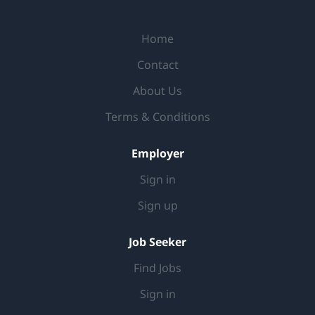
in een uitdagend vraagstuk op het gebied van data
science of GenAI. Duik diep in de materie gedurende
Home
een periode van zes maanden en laat je creativiteit de
vrije loop. Maar dat is niet alles! Naast het schrijven
Contact
van je scriptie, kun je ook twee dagen per week
About Us
praktijkervaring opdoen als werkstudent. Bij Pipple
streven we altijd naar onderwerpen die de wereld
Terms & Conditions
kunnen veranderen. We willen niet dat...
Employer
Sign in
Sign up
Job Seeker
Find Jobs
Sign in