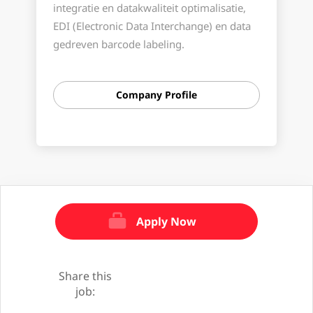
integratie en datakwaliteit optimalisatie,
EDI (Electronic Data Interchange) en data
gedreven barcode labeling.
Al meer dan 21 jaar zetten we onze
kennis, ervaring en software tools in om
Company Profile
processen te versnellen en onze klanten
maximale voordelen te bieden.
De software oplossingen ontwikkelen en
onderhouden wij zelf. We maken gebruik
van bestaande en nieuwe technologieën
en staan altijd open voor innovatie.
Apply Now
Onze klanten zijn (wereldwijd) actief in
sectoren als Levensmiddelen & Drogisterij,
Doe-het-zelf, Tuin & Dier, Logistiek,
Share this
Energie, Zorg en IT.
job:
Lees op
https://www.t2s.nl/nl/cases
wat