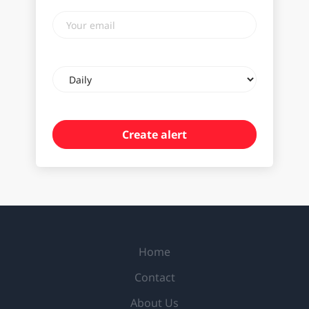
Your
email
Email
frequency
Home
Contact
About Us