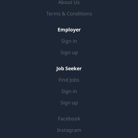
About Us
following areas: Quantitative...
Terms & Conditions
Employer
Sign in
Sign up
Job Seeker
Find Jobs
Sign in
Sign up
Facebook
Instagram