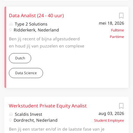
Data Analist (24 - 40 uur)
mei 18, 2026
Type 2 Solutions
Ridderkerk, Nederland
Fulltime
Parttime
Ben jij recent of bijna afgestudeerd
en houd jij van puzzelen en complexe
vraagstukken? Voor de versterking
Dutch
van ons team zoeken wij een Junior
Data Analist ! Als Data Analist bij Type
Data Science
2 Solutions houd je je bezig met
datakwaliteit optimalisatie,
datamigratie, EDI (Electronic Data
Interchange) en data gedreven
barcode labeling. Je werkt aan
Werkstudent Private Equity Analist
meerdere projecten tegelijkertijd voor
aug 03, 2026
Scaldis Invest
onze klanten in de Levensmiddelen &
Dordrecht, Nederland
Student Employee
Drogisterij, Doe-het-zelf, Tuin & Dier,
Ben jij een starter en/of in de laatste fase van je
Logistiek, Energie, Zorg en IT. Je