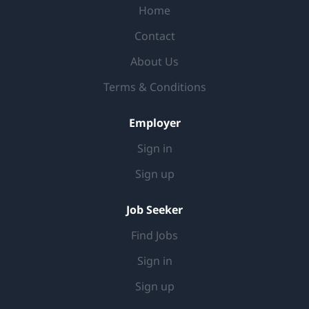
Home
opdrachtgevers, zoals pensioenfondsen, verzekeraars,
banken. Je profiel Je zit in de laatste fase van je
Contact
opleiding Econometrie, Actuariaat of Wiskunde. Je
About Us
bent analytisch, adviesvaardig, resultaatgericht,
innovatief en ondernemend en hebt een...
Terms & Conditions
Employer
Sign in
Sign up
Job Seeker
Find Jobs
Sign in
Sign up